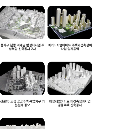
동작구 본동 역세권 활성화사업 주
여의도시범아파트 주택재건축정비
상복합 신축공사 2차
사업 설계용역
신길15 도심 공공주택 복합지구 기
마장세림아파트 재건축정비사업
본설계 공모
공동주택 신축공사