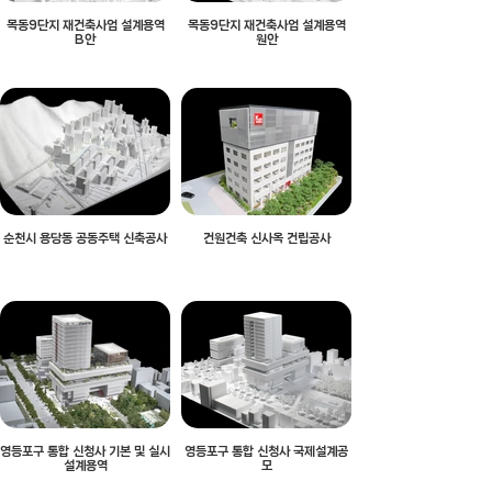
목동9단지 재건축사업 설계용역
목동9단지 재건축사업 설계용역
B안
원안
순천시 용당동 공동주택 신축공사
건원건축 신사옥 건립공사
영등포구 통합 신청사 기본 및 실시
영등포구 통합 신청사 국제설계공
설계용역
모