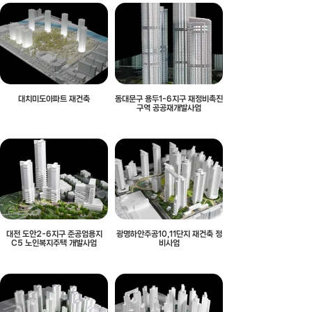
대치미도아파트 재건축
동대문구 용두1-6지구 재정비촉진
구역 공공재개발사업
대전 도안2-6지구 준공업용지
광명하안주공10,11단지 재건축 정
C5 노인복지주택 개발사업
비사업