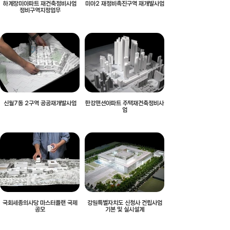
하계장미아파트 재건축정비사업
미아2 재정비촉진구역 재개발사업
정비구역지정업무
신월7동 2구역 공공재개발사업
한강맨션아파트 주택재건축정비사
업
국회세종의사당 마스터플랜 국제
강원특별자치도 신청사 건립사업
공모
기본 및 실시설계