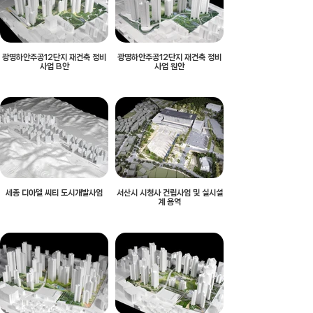
광명하안주공12단지 재건축 정비
광명하안주공12단지 재건축 정비
사업 B안
사업 원안
세종 디아델 씨티 도시개발사업
서산시 시청사 건립사업 및 실시설
계 용역