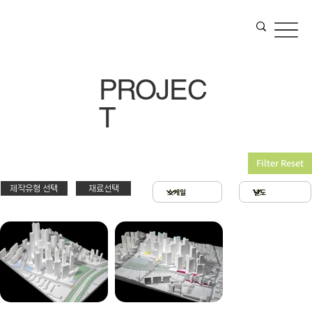
PROJEC
T
Filter Reset
제작유형 선택
재료선택
재료선택
제작유형선택
3D 프린팅 & 우드락
스치로폴 & 우드락
PT
아크릴 & 3D 프린팅
제출
확대모형
현상