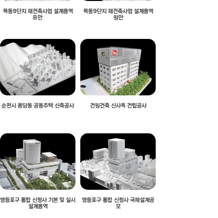
목동9단지 재건축사업 설계용역
목동9단지 재건축사업 설계용역
B안
원안
순천시 용당동 공동주택 신축공사
건원건축 신사옥 건립공사
영등포구 통합 신청사 기본 및 실시
영등포구 통합 신청사 국제설계공
설계용역
모