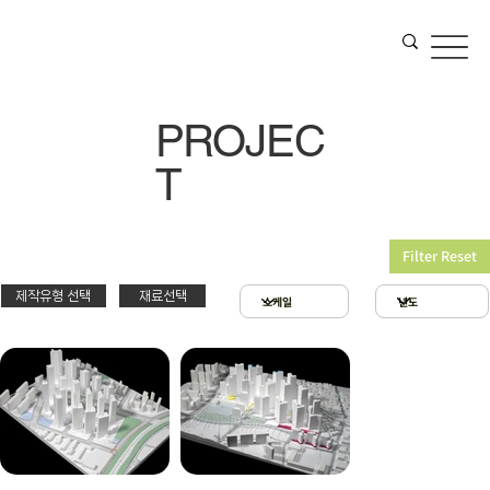
PROJEC
T
Filter Reset
제작유형 선택
재료선택
재료선택
제작유형선택
3D 프린팅 & 우드락
스치로폴 & 우드락
PT
아크릴 & 3D 프린팅
제출
확대모형
현상