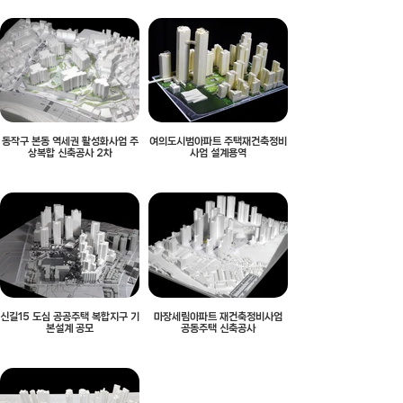
동작구 본동 역세권 활성화사업 주
여의도시범아파트 주택재건축정비
상복합 신축공사 2차
사업 설계용역
신길15 도심 공공주택 복합지구 기
마장세림아파트 재건축정비사업
본설계 공모
공동주택 신축공사