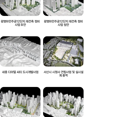
광명하안주공12단지 재건축 정비
광명하안주공12단지 재건축 정비
사업 B안
사업 원안
세종 디아델 씨티 도시개발사업
서산시 시청사 건립사업 및 실시설
계 용역