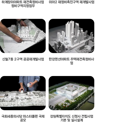
하계장미아파트 재건축정비사업
미아2 재정비촉진구역 재개발사업
정비구역지정업무
신월7동 2구역 공공재개발사업
한강맨션아파트 주택재건축정비사
업
국회세종의사당 마스터플랜 국제
강원특별자치도 신청사 건립사업
공모
기본 및 실시설계