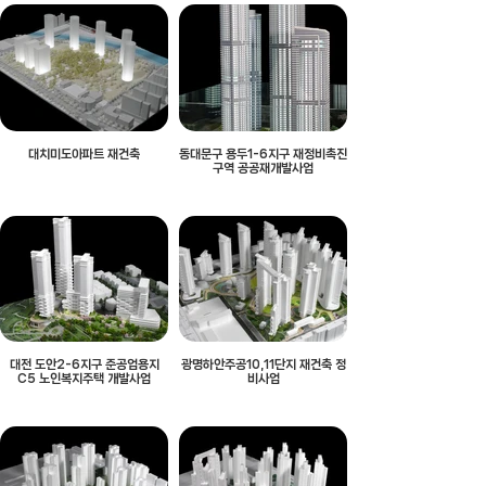
대치미도아파트 재건축
동대문구 용두1-6지구 재정비촉진
구역 공공재개발사업
대전 도안2-6지구 준공업용지
광명하안주공10,11단지 재건축 정
C5 노인복지주택 개발사업
비사업