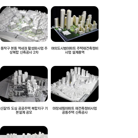
동작구 본동 역세권 활성화사업 주
여의도시범아파트 주택재건축정비
상복합 신축공사 2차
사업 설계용역
신길15 도심 공공주택 복합지구 기
마장세림아파트 재건축정비사업
본설계 공모
공동주택 신축공사