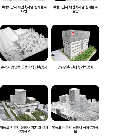
목동9단지 재건축사업 설계용역
목동9단지 재건축사업 설계용역
B안
원안
순천시 용당동 공동주택 신축공사
건원건축 신사옥 건립공사
영등포구 통합 신청사 기본 및 실시
영등포구 통합 신청사 국제설계공
설계용역
모