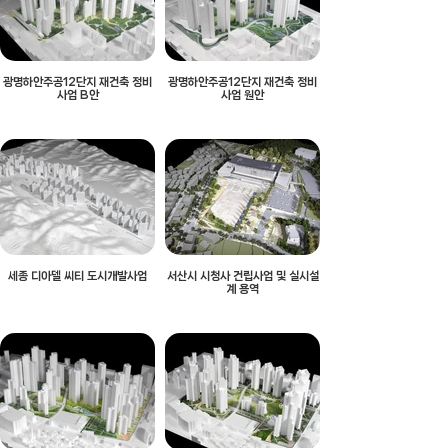
광명하안주공12단지 재건축 정비
광명하안주공12단지 재건축 정비
사업 B안
사업 원안
세종 디아델 씨티 도시개발사업
서산시 시청사 건립사업 및 실시설
계 용역