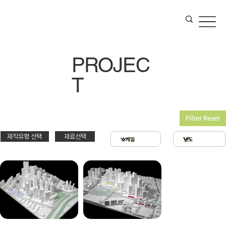
PROJEC
T
Filter Reset
제작유형 선택
재료선택
재료선택
제작유형선택
3D 프린팅 & 우드락
스치로폴 & 우드락
PT
아크릴 & 3D 프린팅
제출
확대모형
현상