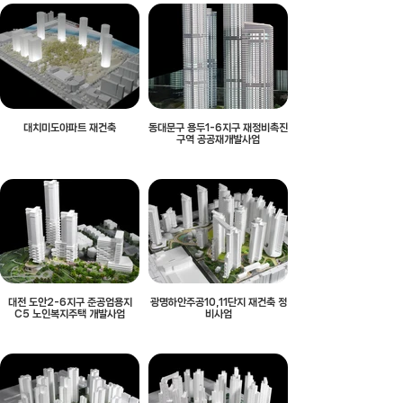
대치미도아파트 재건축
동대문구 용두1-6지구 재정비촉진
구역 공공재개발사업
대전 도안2-6지구 준공업용지
광명하안주공10,11단지 재건축 정
C5 노인복지주택 개발사업
비사업