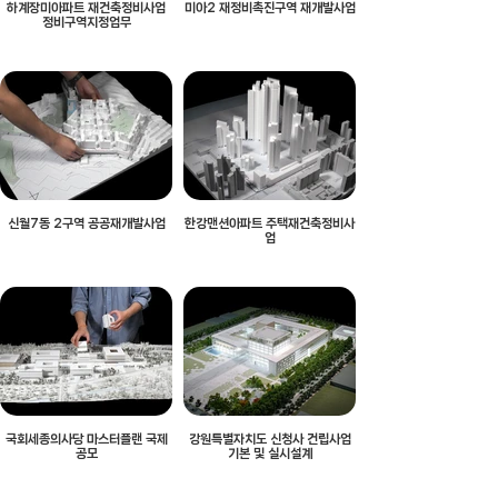
하계장미아파트 재건축정비사업
미아2 재정비촉진구역 재개발사업
정비구역지정업무
신월7동 2구역 공공재개발사업
한강맨션아파트 주택재건축정비사
업
국회세종의사당 마스터플랜 국제
강원특별자치도 신청사 건립사업
공모
기본 및 실시설계