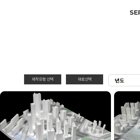
SE
제작유형 선택
재료선택
재료선택
제작유형선택
3D 프린팅 & 우
PT
드락
스치로폴 & 우드
제출
락
현상
아크릴 & 3D 프
린팅
확대모형