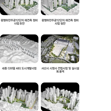
광명하안주공12단지 재건축 정비
광명하안주공12단지 재건축 정비
사업 B안
사업 원안
세종 디아델 씨티 도시개발사업
서산시 시청사 건립사업 및 실시설
계 용역