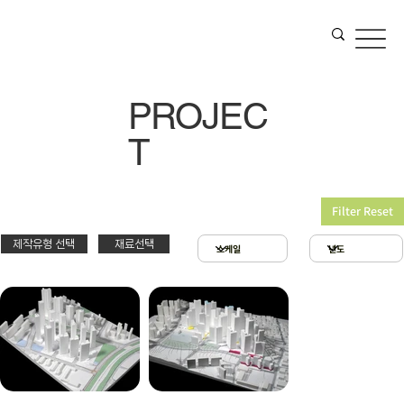
PROJEC
T
Filter Reset
제작유형 선택
재료선택
재료선택
제작유형선택
3D 프린팅 & 우드락
스치로폴 & 우드락
PT
아크릴 & 3D 프린팅
제출
확대모형
현상