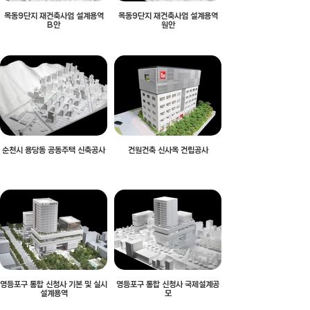
목동9단지 재건축사업 설계용역
목동9단지 재건축사업 설계용역
B안
원안
순천시 용당동 공동주택 신축공사
건원건축 신사옥 건립공사
영등포구 통합 신청사 기본 및 실시
영등포구 통합 신청사 국제설계공
설계용역
모