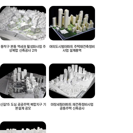
동작구 본동 역세권 활성화사업 주
여의도시범아파트 주택재건축정비
상복합 신축공사 2차
사업 설계용역
신길15 도심 공공주택 복합지구 기
마장세림아파트 재건축정비사업
본설계 공모
공동주택 신축공사