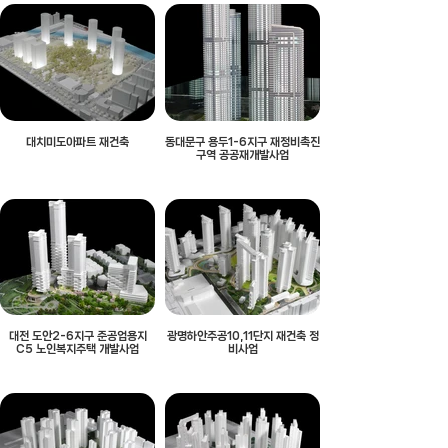
대치미도아파트 재건축
동대문구 용두1-6지구 재정비촉진
구역 공공재개발사업
대전 도안2-6지구 준공업용지
광명하안주공10,11단지 재건축 정
C5 노인복지주택 개발사업
비사업