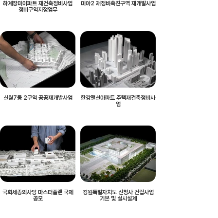
하계장미아파트 재건축정비사업
미아2 재정비촉진구역 재개발사업
정비구역지정업무
신월7동 2구역 공공재개발사업
한강맨션아파트 주택재건축정비사
업
국회세종의사당 마스터플랜 국제
강원특별자치도 신청사 건립사업
공모
기본 및 실시설계