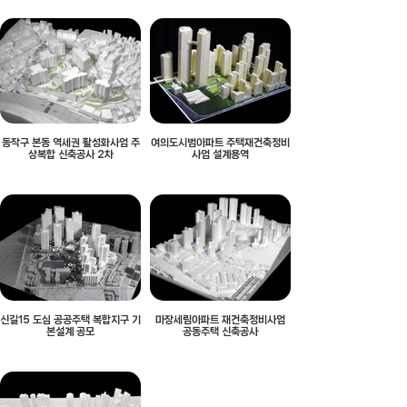
동작구 본동 역세권 활성화사업 주
여의도시범아파트 주택재건축정비
상복합 신축공사 2차
사업 설계용역
신길15 도심 공공주택 복합지구 기
마장세림아파트 재건축정비사업
본설계 공모
공동주택 신축공사