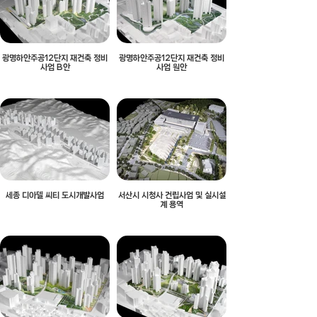
광명하안주공12단지 재건축 정비
광명하안주공12단지 재건축 정비
사업 B안
사업 원안
세종 디아델 씨티 도시개발사업
서산시 시청사 건립사업 및 실시설
계 용역