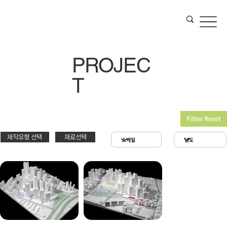
PROJEC
T
Filter Reset
제작유형 선택
재료선택
재료선택
제작유형선택
3D 프린팅 & 우드락
스치로폴 & 우드락
PT
아크릴 & 3D 프린팅
제출
확대모형
현상