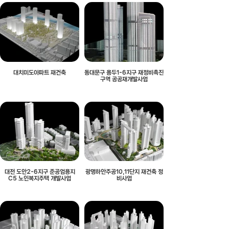
대치미도아파트 재건축
동대문구 용두1-6지구 재정비촉진
구역 공공재개발사업
대전 도안2-6지구 준공업용지
광명하안주공10,11단지 재건축 정
C5 노인복지주택 개발사업
비사업