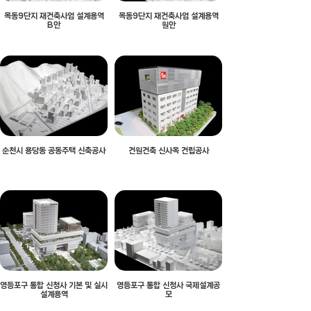
목동9단지 재건축사업 설계용역
목동9단지 재건축사업 설계용역
B안
원안
순천시 용당동 공동주택 신축공사
건원건축 신사옥 건립공사
영등포구 통합 신청사 기본 및 실시
영등포구 통합 신청사 국제설계공
설계용역
모