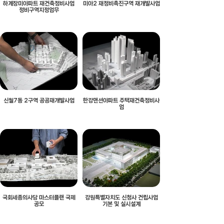
하계장미아파트 재건축정비사업
미아2 재정비촉진구역 재개발사업
정비구역지정업무
신월7동 2구역 공공재개발사업
한강맨션아파트 주택재건축정비사
업
국회세종의사당 마스터플랜 국제
강원특별자치도 신청사 건립사업
공모
기본 및 실시설계