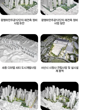
광명하안주공12단지 재건축 정비
광명하안주공12단지 재건축 정비
사업 B안
사업 원안
세종 디아델 씨티 도시개발사업
서산시 시청사 건립사업 및 실시설
계 용역