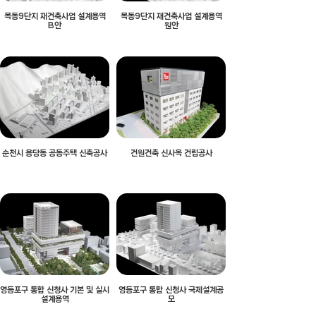
목동9단지 재건축사업 설계용역
목동9단지 재건축사업 설계용역
B안
원안
순천시 용당동 공동주택 신축공사
건원건축 신사옥 건립공사
영등포구 통합 신청사 기본 및 실시
영등포구 통합 신청사 국제설계공
설계용역
모