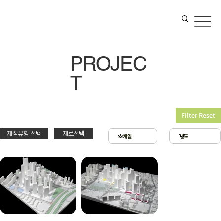
PROJEC
T
Filter Reset
제작유형 선택
재료선택
재료선택
제작유형선택
3D 프린팅 & 우드락
스치로폴 & 우드락
PT
아크릴 & 3D 프린팅
제출
확대모형
현상