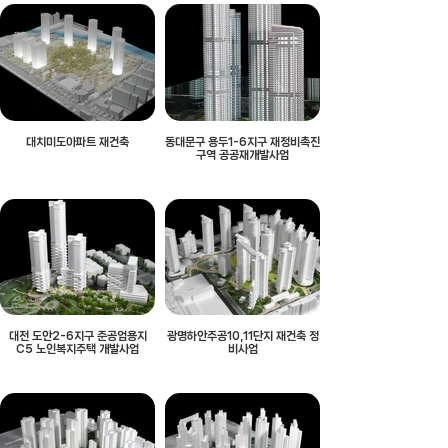
대치미도아파트 재건축
동대문구 용두1-6지구 재정비촉진
구역 공공재개발사업
대전 도안2-6지구 준공업용지
광명하안주공10,11단지 재건축 정
C5 노인복지주택 개발사업
비사업