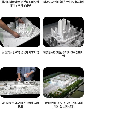
하계장미아파트 재건축정비사업
미아2 재정비촉진구역 재개발사업
정비구역지정업무
신월7동 2구역 공공재개발사업
한강맨션아파트 주택재건축정비사
업
국회세종의사당 마스터플랜 국제
강원특별자치도 신청사 건립사업
공모
기본 및 실시설계