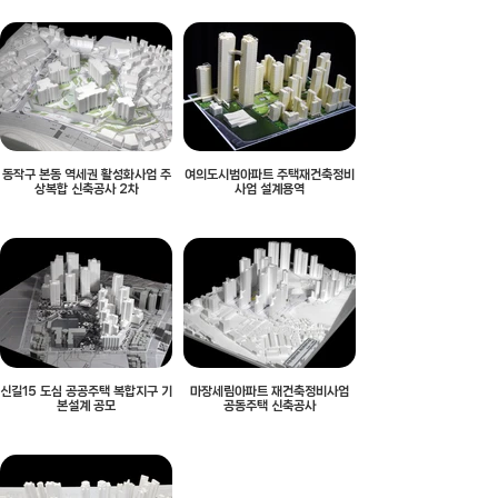
동작구 본동 역세권 활성화사업 주
여의도시범아파트 주택재건축정비
상복합 신축공사 2차
사업 설계용역
신길15 도심 공공주택 복합지구 기
마장세림아파트 재건축정비사업
본설계 공모
공동주택 신축공사