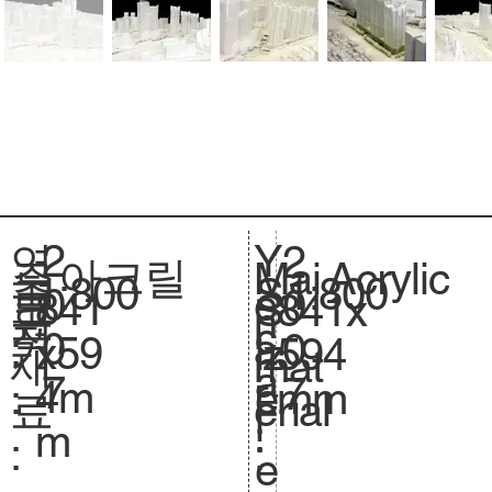
2
Y
연
2
아크릴
Acrylic
주
Mai
1:800
축
1:800
S
0
e
도
0
841
크
841x
S
요
n
척
c
0
a
:
0
x59
기
594
iz
재
mat
.
a
7
r
7
4m
.
mm
e.
료
erial
l
:
m
:
:
e