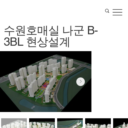
수원호매실 나군 B-
3BL 현상설계