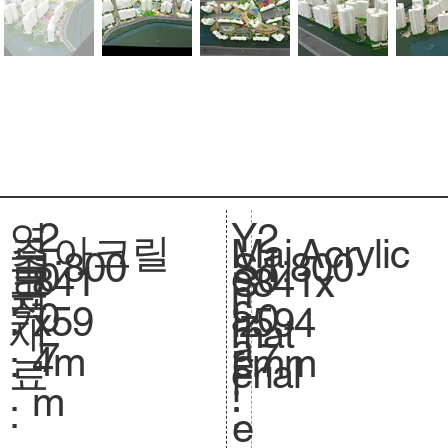
2
Y
연
2
아크릴
Acrylic
주
Mai
1:800
축
1:800
S
0
e
도
0
841
크
841x
S
요
n
척
c
0
a
:
0
x59
기
594
iz
재
mat
.
a
7
r
7
4m
.
mm
e.
료
erial
l
:
m
:
:
e