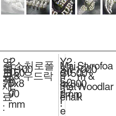
2
Y
연
2
스치로폴
Styrofoa
주
Mai
1:100
축
1:1000
S
0
e
도
0
150
크
1500
S
& 우드락
m &
요
n
0
척
c
0
a
:
0
0x8
기
x800
iz
Woodlar
재
mat
.
a
7
r
7
00
.
mm
e.
k
료
erial
l
:
mm
:
:
e