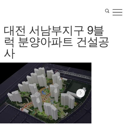
대전 서남부지구 9블
럭 분양아파트 건설공
사