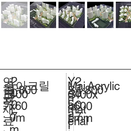
2
Y
연
2
아크릴
Acrylic
주
Mai
1:800
축
1:800
S
0
e
도
0
400
크
400x
S
요
n
척
c
0
a
:
0
x60
기
600
iz
재
mat
.
a
7
r
7
0m
.
mm
e.
료
erial
l
:
m