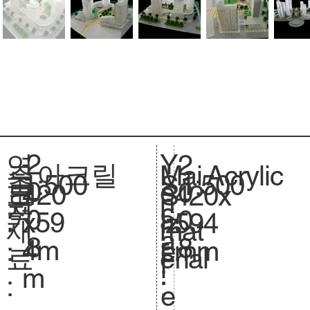
2
Y
연
2
아크릴
Acrylic
주
Mai
1:500
축
1:500
S
0
e
도
0
420
크
420x
S
요
n
척
c
0
a
:
0
x59
기
594
iz
재
mat
.
a
8
r
8
4m
.
mm
e.
료
erial
l
:
m
:
:
e