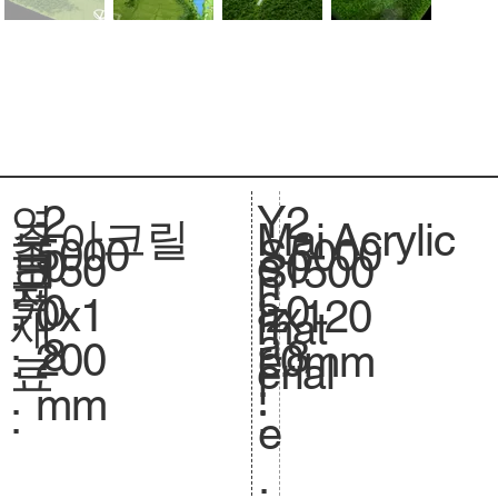
2
Y
연
2
아크릴
Acrylic
주
Mai
5000
축
5000
S
0
e
도
0
150
크
1500
S
요
n
척
c
0
a
:
0
0x1
기
x120
iz
재
mat
.
a
8
r
8
200
.
0mm
e.
료
erial
l
:
mm
:
:
e
.