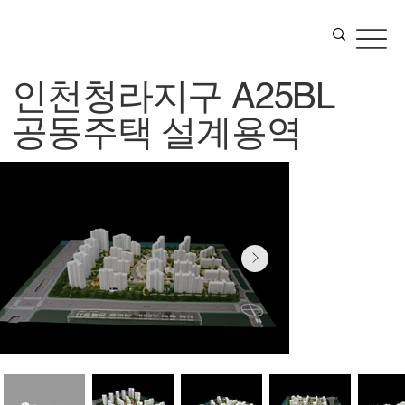
인천청라지구 A25BL
공동주택 설계용역