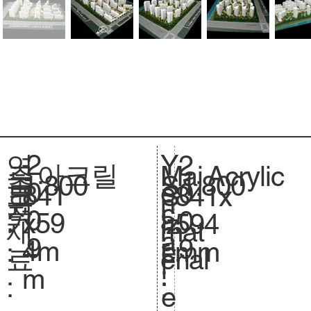
2
Y
연
2
아크릴
Acrylic
주
Mai
1:800
축
1:800
S
0
e
도
0
841
크
841x
S
요
n
척
c
0
a
:
0
x59
기
594
iz
재
mat
.
a
9
r
9
4m
.
mm
e.
료
erial
l
:
m
:
:
e