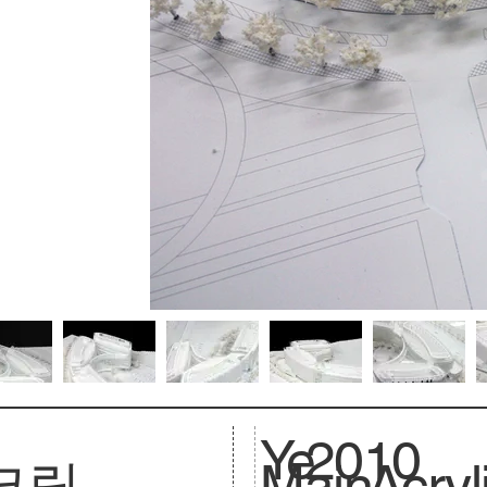
Ye
2010
크릴
Main
Acryl