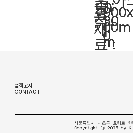
축
1:
도
0
크
900
요
척.
30
:
기.
00m
재
0
m
료 :
법적고지
CONTACT
​서울특별시 서초구 효령로 267
Copyright ⓒ 2025 by K