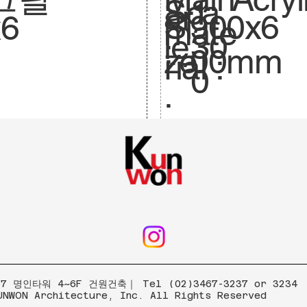
Sca
1:
ar
900x6
Si
x6
mate
le.
30
:
00mm
ze
rial :
0
.
 명인타워 4~6F 건원건축｜ Tel (02)3467-3237 or 3234
UNWON Architecture, Inc. All Rights Reserved