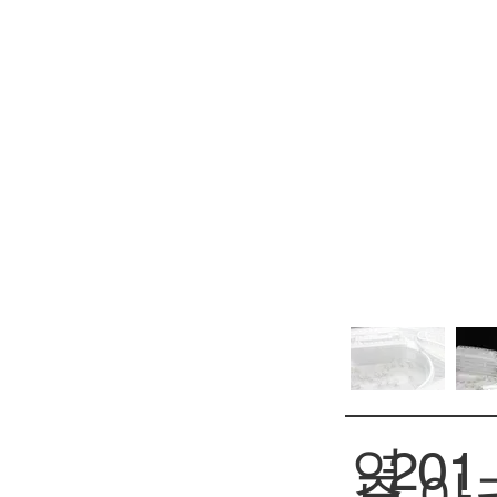
연
201
아
주