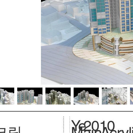
Ye
2010
크릴
Main
Acryl