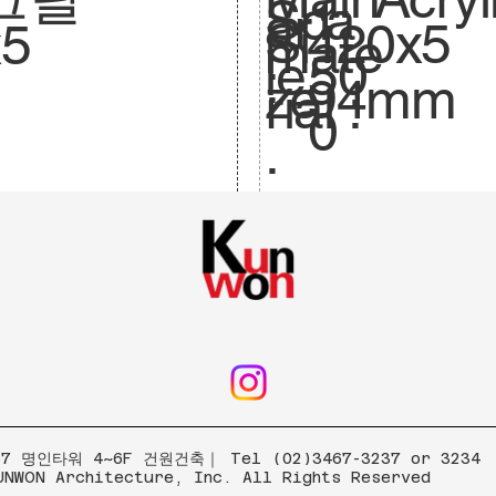
Sca
1:
ar
420x5
Si
x5
mate
le.
50
:
94mm
ze
rial :
0
.
 명인타워 4~6F 건원건축｜ Tel (02)3467-3237 or 3234
UNWON Architecture, Inc. All Rights Reserved