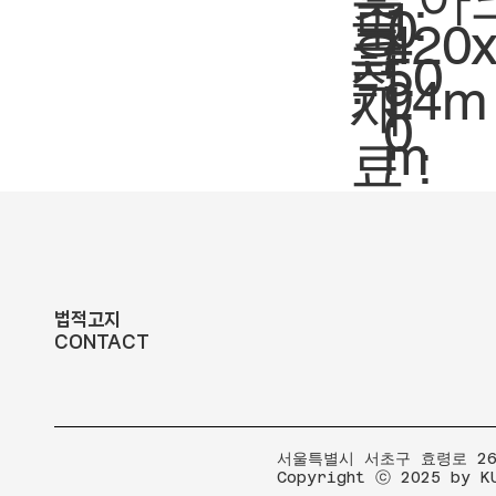
축
1:
도
0
크
420
요
척.
50
:
기.
94m
재
0
m
료 :
법적고지
CONTACT
​서울특별시 서초구 효령로 267
Copyright ⓒ 2025 by K