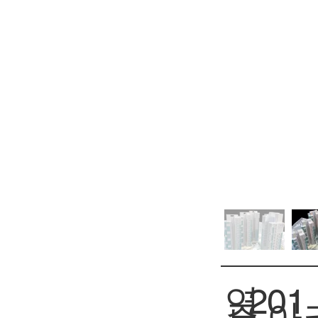
연
201
아
주