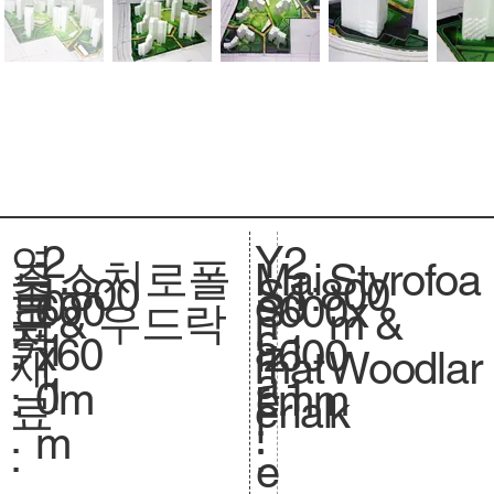
2
Y
연
2
스치로폴
Styrofoa
주
Mai
1:800
축
1:800
S
0
e
도
0
600
크
600x
S
& 우드락
m &
요
n
척
c
1
a
:
1
x60
기
600
iz
Woodlar
재
mat
.
a
1
r
1
0m
.
mm
e.
k
료
erial
l
:
m
:
:
e