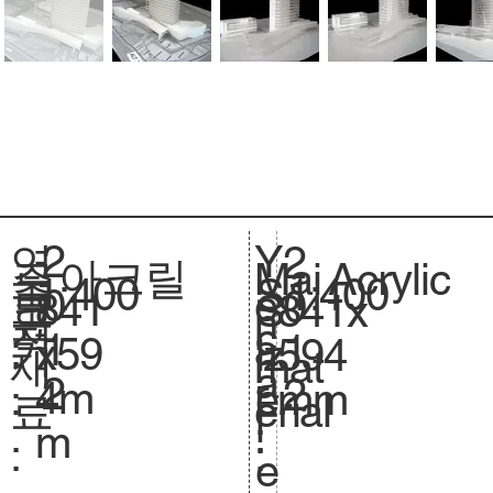
2
Y
연
2
아크릴
Acrylic
주
Mai
1:400
축
1:400
S
0
e
도
0
841
크
841x
S
요
n
척
c
1
a
:
1
x59
기
594
iz
재
mat
.
a
2
r
2
4m
.
mm
e.
료
erial
l
:
m
:
:
e