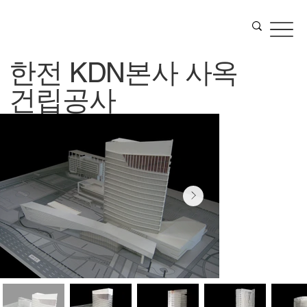
한전 KDN본사 사옥
건립공사