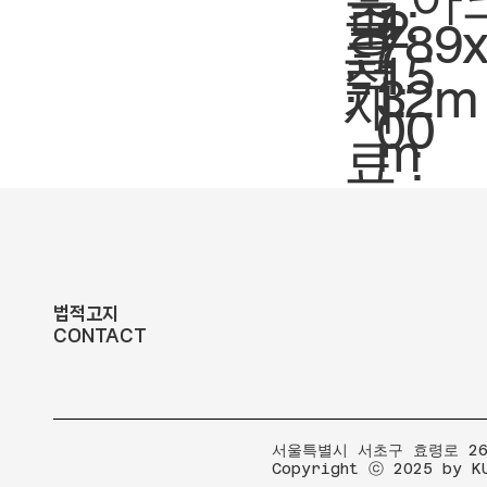
축
1:
도
2
크
789
요
척.
15
:
기.
32m
재
00
m
료 :
법적고지
CONTACT
​서울특별시 서초구 효령로 267
Copyright ⓒ 2025 by K