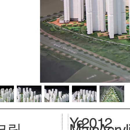
Ye
2012
크릴
Main
Acryl