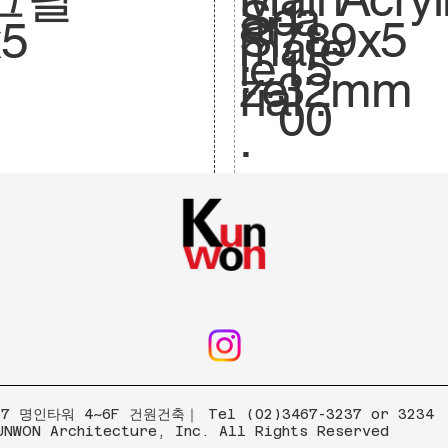
Sca
1:
ar
789x5
Si
x5
mate
le.
15
:
32mm
ze
rial :
00
.
 명인타워 4~6F 건원건축｜ Tel (02)3467-3237 or 3234
UNWON Architecture, Inc. All Rights Reserved