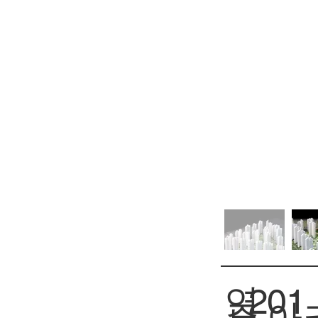
연
201
아
주