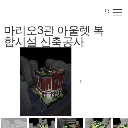
마리오3관 아울렛 복
합시설 신축공사