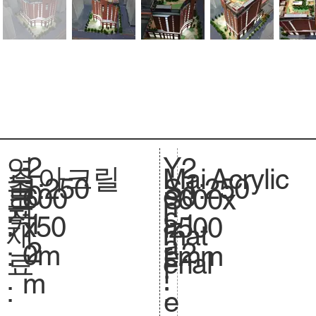
2
Y
연
2
아크릴
Acrylic
주
Mai
1:250
축
1:250
S
0
e
도
0
600
크
600x
S
요
n
척
c
1
a
:
1
x50
기
500
iz
재
mat
.
a
2
r
2
0m
.
mm
e.
료
erial
l
:
m
:
:
e