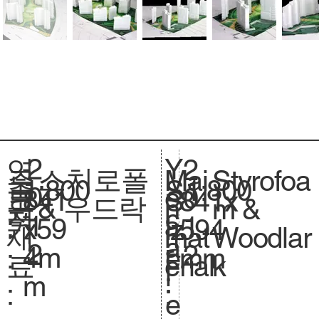
2
Y
연
2
스치로폴
Styrofoa
주
Mai
1:800
축
1:800
S
0
e
도
0
841
크
841x
S
& 우드락
m &
요
n
척
c
1
a
:
1
x59
기
594
iz
Woodlar
재
mat
.
a
2
r
2
4m
.
mm
e.
k
료
erial
l
:
m
:
:
e