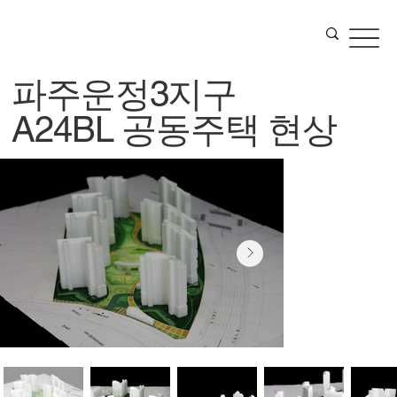
파주운정3지구
A24BL 공동주택 현상