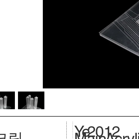
Ye
2012
크릴
Main
Acryl