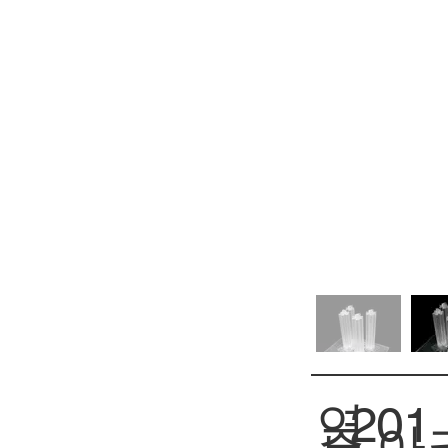
연
201
아
주