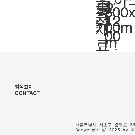
축
1:
도
2
크
300
요
척.
12
:
기.
00m
재
00
m
료 :
법적고지
CONTACT
​서울특별시 서초구 효령로 267
Copyright ⓒ 2025 by K