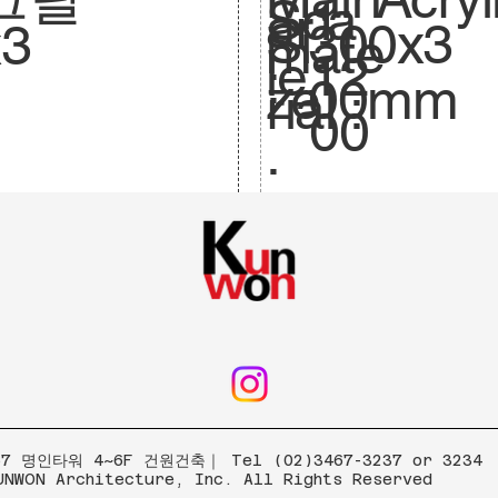
Sca
1:
ar
300x3
Si
x3
mate
le.
12
:
00mm
ze
rial :
00
.
 명인타워 4~6F 건원건축｜ Tel (02)3467-3237 or 3234
UNWON Architecture, Inc. All Rights Reserved