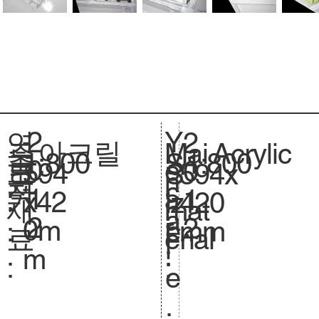
2
Y
연
2
아크릴
Acrylic
주
Mai
1:800
축
1:800
S
0
e
도
0
594
크
594x
S
요
n
척
c
1
a
:
1
x42
기
420
iz
재
mat
.
a
2
r
2
0m
.
mm
e.
료
erial
l
:
m
:
:
e
.