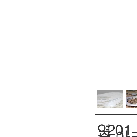
연
201
아크
주