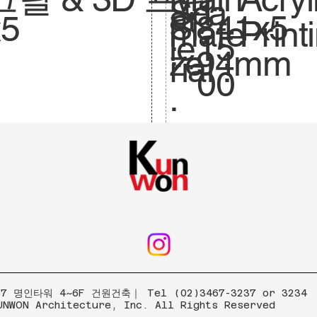
Sca
1:
ar
841x5
Si
x5
mate
Print
le.
15
:
94mm
ze
rial :
00
.
 명인타워 4~6F 건원건축｜ Tel (02)3467-3237 or 3234
UNWON Architecture, Inc. All Rights Reserved