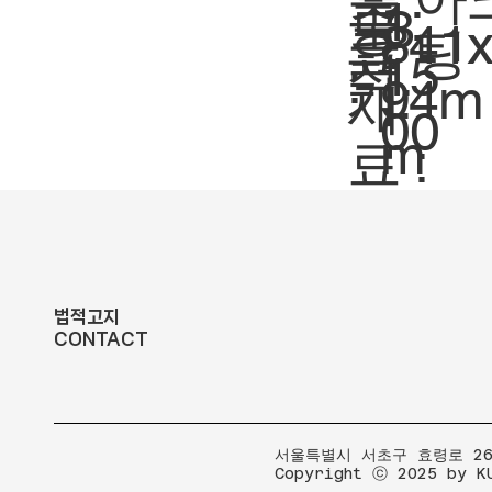
축
1:
도
3
크
841
팅
요
척.
15
:
기.
94m
재
00
m
료 :
법적고지
CONTACT
​서울특별시 서초구 효령로 267
Copyright ⓒ 2025 by K