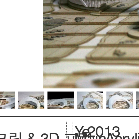
Ye
2013
릴 & 3D 프린
Main
Acryl