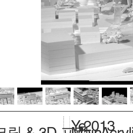
Ye
2013
릴 & 3D 프린
Main
Acryl