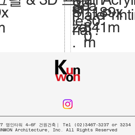
Sca
1:
ar
1189x
Si
9x
mate
Print
le.
30
:
841m
ze
m
rial :
0
m
.
 명인타워 4~6F 건원건축｜ Tel (02)3467-3237 or 3234
UNWON Architecture, Inc. All Rights Reserved