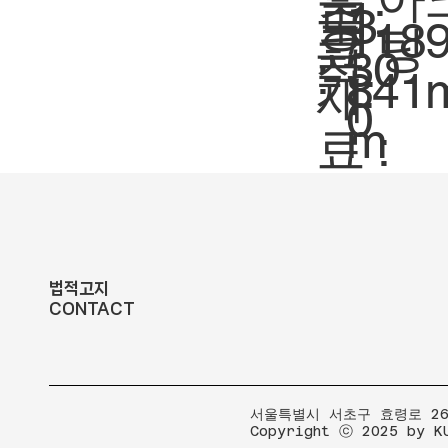
축
1:
도
3
크
118
팅
요
척.
30
:
기.
841
재
0
m
료 :
법적고지
CONTACT
​서울특별시 서초구 효령로 267
Copyright ⓒ 2025 by K