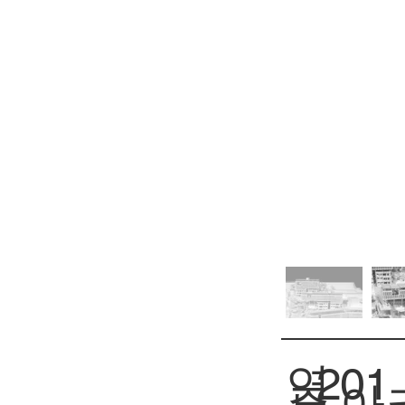
연
201
아크
주