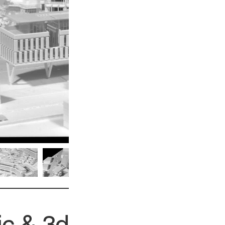
ic & 3d