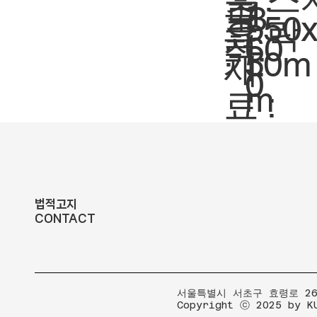
축
1:
도
3
크
550
락
요
척.
60
:
기.
50m
재
0
m
료 :
법적고지
CONTACT
​서울특별시 서초구 효령로 267
Copyright ⓒ 2025 by K