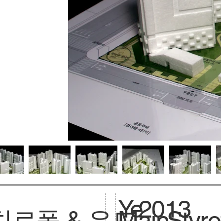
Ye
2013
치로폴 & 우드
Main
Styr