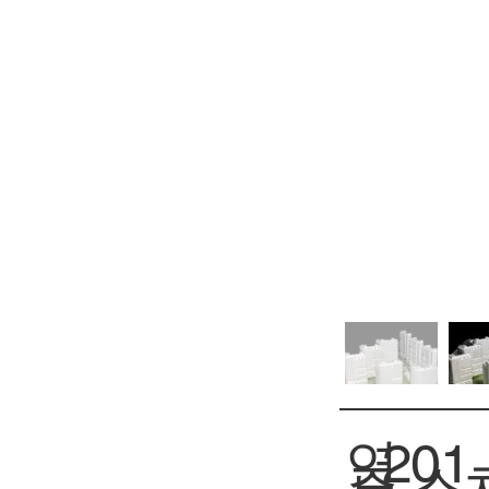
연
201
스
주