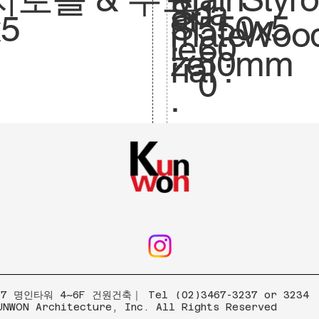
Sca
1:
ar
550x5
Si
x5
mate
Wood
le.
60
:
50mm
ze
rial :
0
.
 명인타워 4~6F 건원건축｜ Tel (02)3467-3237 or 3234
UNWON Architecture, Inc. All Rights Reserved