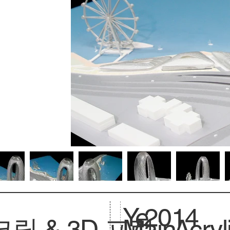
Ye
2014
릴 & 3D 프린
Main
Acryl