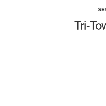
SE
Tri-To