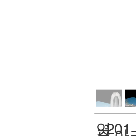
연
201
아크
주