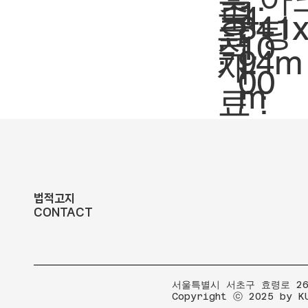
축
1:
도
4
크
841
팅
요
척.
10
:
기.
94m
재
00
m
료 :
법적고지
CONTACT
​서울특별시 서초구 효령로 267
Copyright ⓒ 2025 by K