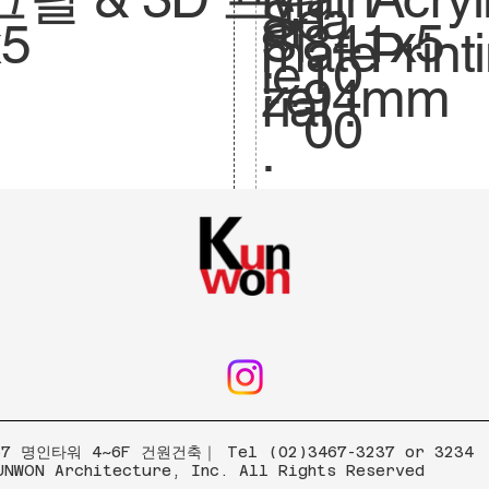
Sca
1:
ar
841x5
Si
x5
mate
Print
le.
10
:
94mm
ze
rial :
00
.
 명인타워 4~6F 건원건축｜ Tel (02)3467-3237 or 3234
UNWON Architecture, Inc. All Rights Reserved