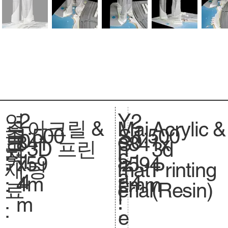
2
Y
연
2
아크릴 &
Acrylic &
주
Mai
1:500
축
1:500
S
0
e
도
0
841
크
841x
S
3D 프린
3d
요
n
척
c
1
a
:
1
x59
기
594
iz
팅
Printing
재
mat
.
a
4
r
4
4m
.
mm
e.
(Resin)
료
erial
l
:
m
:
:
e