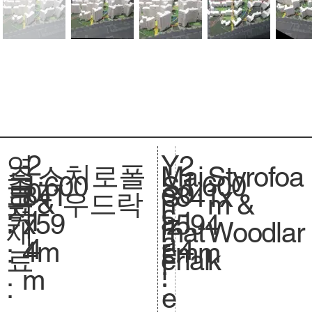
2
Y
연
2
스치로폴
Styrofoa
주
Mai
1:600
축
1:600
S
0
e
도
0
841
크
841x
S
& 우드락
m &
요
n
척
c
1
a
:
1
x59
기
594
iz
Woodlar
재
mat
.
a
4
r
4
4m
.
mm
e.
k
료
erial
l
:
m
:
:
e