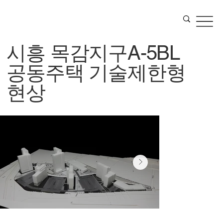
시흥 목감지구A-5BL
공동주택 기술제한형
현상