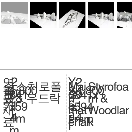
2
Y
연
2
스치로폴
Styrofoa
주
Mai
1:800
축
1:800
S
0
e
도
0
841
크
841x
S
& 우드락
m &
요
n
척
c
1
a
:
1
x59
기
594
iz
Woodlar
재
mat
.
a
4
r
4
4m
.
mm
e.
k
료
erial
l
:
m