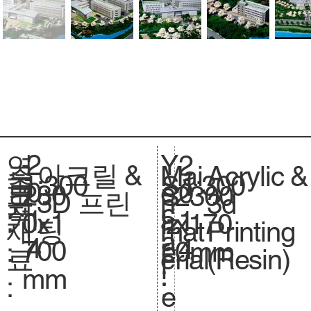
2
Y
연
2
아크릴 &
Acrylic &
주
Mai
1:300
축
1:300
S
0
e
도
0
230
크
2300
S
3D 프린
3d
요
n
척
c
1
a
:
1
0x1
기
x170
iz
팅
Printing
재
mat
.
a
4
r
4
700
.
0mm
e.
(Resin)
료
erial
l
:
mm
:
:
e