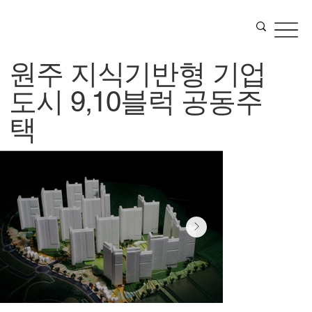
원주 지식기반형 기업
도시 9,10블럭 공동주
택