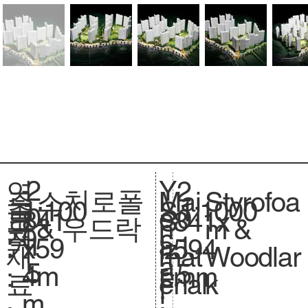
2
Y
연
2
스치로폴
Styrofoa
주
Mai
1:100
축
1:1000
S
0
e
도
0
841
크
841x
S
& 우드락
m &
요
n
0
척
c
1
a
:
1
x59
기
594
iz
Woodlar
재
mat
.
a
5
r
5
4m
.
mm
e.
k
료
erial
l
:
m