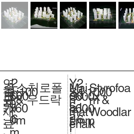
2
Y
연
2
스치로폴
Styrofoa
주
Mai
1:100
축
1:1000
S
0
e
도
0
600
크
600x
S
& 우드락
m &
요
n
0
척
c
1
a
:
1
x60
기
600
iz
Woodlar
재
mat
.
a
6
r
6
0m
.
mm
e.
k
료
erial
l
:
m