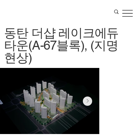
동탄 더샵 레이크에듀
타운(A-67블록), (지명
현상)