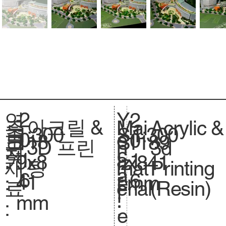
2
Y
연
2
아크릴 &
Acrylic &
주
Mai
1:300
축
1:300
S
0
e
도
0
118
크
1189
S
3D 프린
3d
요
n
척
c
1
a
:
1
9x8
기
x841
iz
팅
Printing
재
mat
.
a
6
r
6
41
.
mm
e.
(Resin)
료
erial
l
:
mm
:
:
e