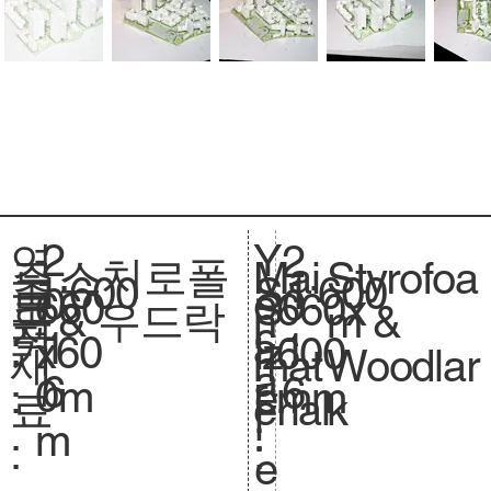
2
Y
연
2
스치로폴
Styrofoa
주
Mai
1:600
축
1:600
S
0
e
도
0
660
크
660x
S
& 우드락
m &
요
n
척
c
1
a
:
1
x60
기
600
iz
Woodlar
재
mat
.
a
6
r
6
0m
.
mm
e.
k
료
erial
l
:
m
:
:
e