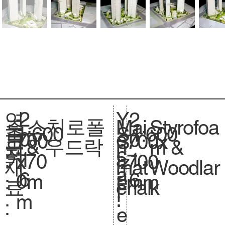
2
Y
연
2
스치로폴
Styrofoa
주
Mai
1:600
축
1:600
S
0
e
도
0
700
크
700x
S
& 우드락
m &
요
n
척
c
1
a
:
1
x70
기
700
iz
Woodlar
재
mat
.
a
6
r
6
0m
.
mm
e.
k
료
erial
l
:
m
:
:
e