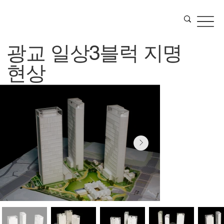
광교 일상3블럭 지명
현상