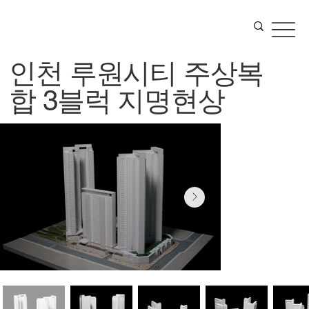
인천 루원시티 주상복
합 3블럭 지명현상