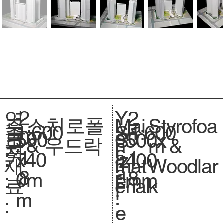
2
Y
연
2
스치로폴
Styrofoa
주
Mai
1:600
축
1:600
S
0
e
도
0
500
크
500x
S
& 우드락
m &
요
n
척
c
1
a
:
1
x40
기
400
iz
Woodlar
재
mat
.
a
8
r
8
0m
.
mm
e.
k
료
erial
l
:
m
:
:
e