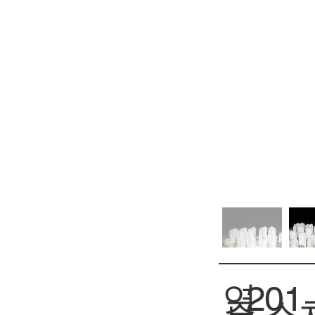
연
201
스
주