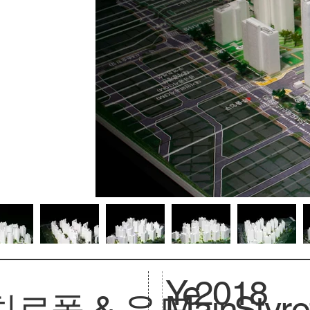
Ye
2018
치로폴 & 우드
Main
Styr