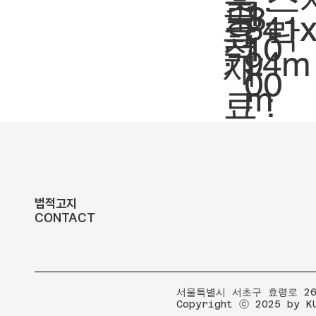
축
1:
도
8
크
841
락
요
척.
10
:
기.
94m
재
00
m
료 :
법적고지
CONTACT
​서울특별시 서초구 효령로 267
Copyright ⓒ 2025 by K