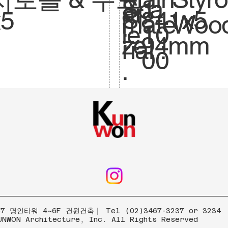
Sca
1:
ar
841x5
Si
x5
mate
Wood
le.
10
:
94mm
ze
rial :
00
.
 명인타워 4~6F 건원건축｜ Tel (02)3467-3237 or 3234
UNWON Architecture, Inc. All Rights Reserved