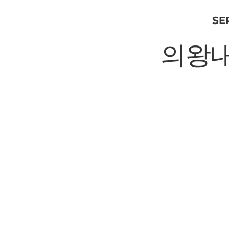
SE
의왕내