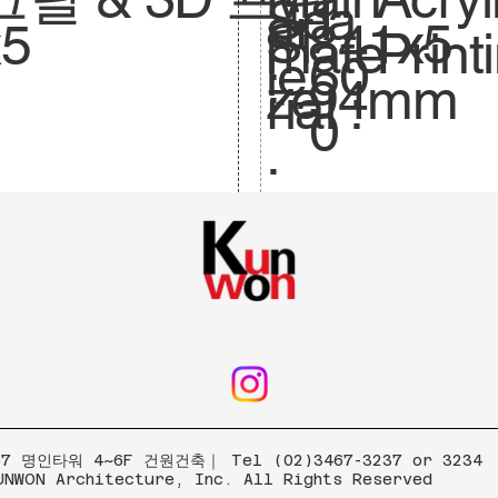
Sca
1:
ar
841x5
Si
x5
mate
Print
le.
60
:
94mm
ze
rial :
0
.
 명인타워 4~6F 건원건축｜ Tel (02)3467-3237 or 3234
UNWON Architecture, Inc. All Rights Reserved