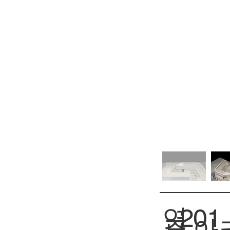
연
201
아크
주