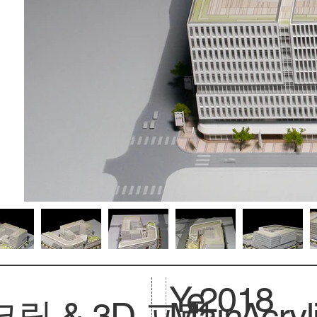
Ye
2018
릴 & 3D 프린
Main
Acryl