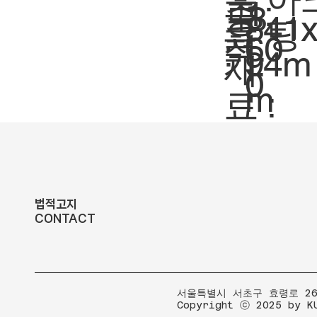
축
1:
도
8
크
841
팅
요
척.
60
:
기.
94m
재
0
m
료 :
법적고지
CONTACT
​서울특별시 서초구 효령로 267
Copyright ⓒ 2025 by K