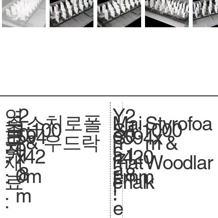
2
Y
연
2
스치로폴
Styrofoa
주
Mai
1:100
축
1:1000
S
0
e
도
0
594
크
594x
S
& 우드락
m &
요
n
0
척
c
1
a
:
1
x42
기
420
iz
Woodlar
재
mat
.
a
8
r
8
0m
.
mm
e.
k
료
erial
l
:
m
:
:
e