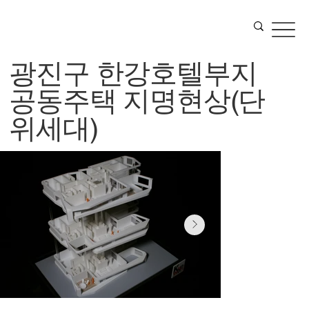
광진구 한강호텔부지
공동주택 지명현상(단
위세대)