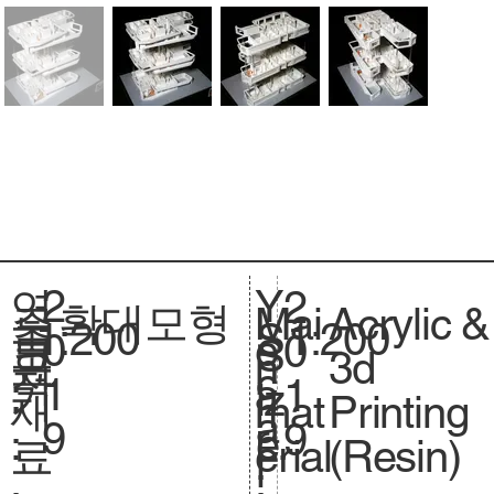
2
Y
연
2
확대모형
Acrylic &
주
Mai
1:200
축
1:200
S
0
e
도
0
크
S
3d
요
n
척
c
1
a
:
1
기
iz
Printing
재
mat
.
a
9
r
9
.
e.
(Resin)
료
erial
l
: