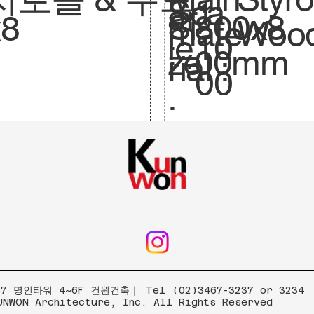
Sca
1:
ar
800x8
Si
x8
mate
Wood
le.
10
:
00mm
ze
rial :
00
.
 명인타워 4~6F 건원건축｜ Tel (02)3467-3237 or 3234
UNWON Architecture, Inc. All Rights Reserved