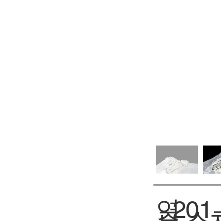
연
201
스
주