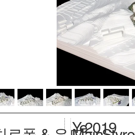
Ye
2019
치로폴 & 우드
Main
Styr