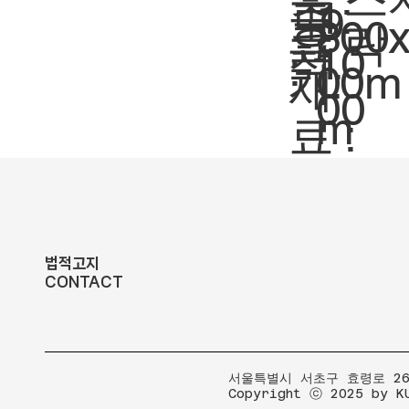
축
1:
도
9
크
800
락
요
척.
10
:
기.
00m
재
00
m
료 :
법적고지
CONTACT
​서울특별시 서초구 효령로 267
Copyright ⓒ 2025 by K