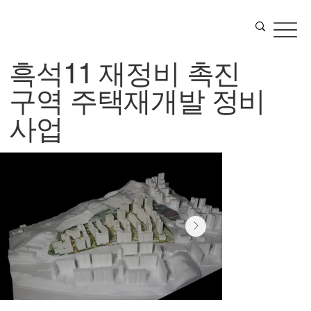
흑석11 재정비 촉진
구역 주택재개발 정비
사업