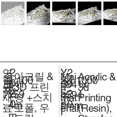
2
Y
연
2
아크릴 &
Acrylic &
주
Mai
1:100
축
1:1000
S
0
e
도
0
841
크
841x
S
3D 프린
3d
요
n
0
척
c
2
a
:
2
x59
기
594
iz
팅 +스치
Printing
재
mat
.
a
0
r
0
4m
.
mm
e.
로폴, 우
(Resin),
료
erial
l
:
m