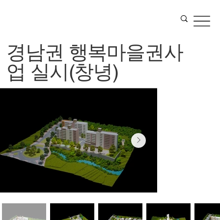
경남권 행복마을권사
업 실시(창녕)