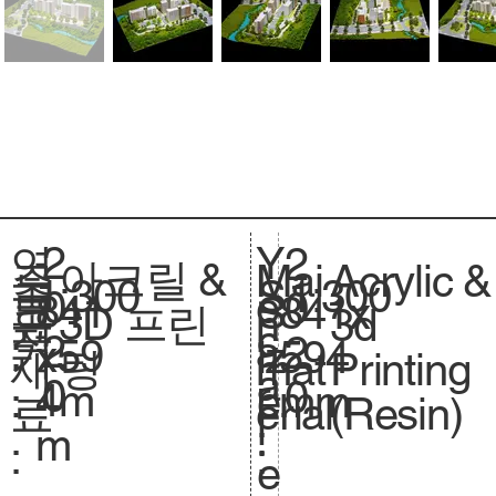
2
Y
연
2
아크릴 &
Acrylic &
주
Mai
1:300
축
1:300
S
0
e
도
0
841
크
841x
S
3D 프린
3d
요
n
척
c
2
a
:
2
x59
기
594
iz
팅
Printing
재
mat
.
a
0
r
0
4m
.
mm
e.
(Resin)
료
erial
l
:
m
:
:
e