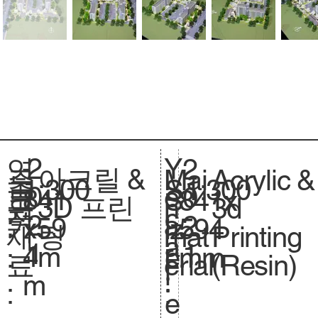
2
Y
연
2
아크릴 &
Acrylic &
주
Mai
1:300
축
1:300
S
0
e
도
0
841
크
841x
S
3D 프린
3d
요
n
척
c
2
a
:
2
x59
기
594
iz
팅
Printing
재
mat
.
a
1
r
1
4m
.
mm
e.
(Resin)
료
erial
l
:
m
:
:
e