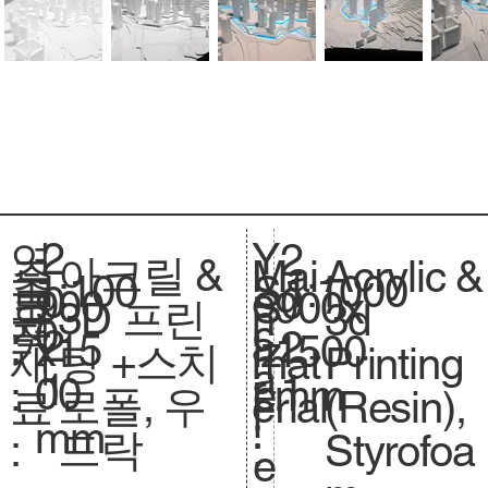
2
Y
연
2
아크릴 &
Acrylic &
주
Mai
1:100
축
1:1000
S
0
e
도
0
900
크
900x
S
3D 프린
3d
요
n
0
척
c
2
a
:
2
x15
기
1500
iz
팅 +스치
Printing
재
mat
.
a
1
r
1
00
.
mm
e.
로폴, 우
(Resin),
료
erial
l
:
mm
드락
Styrofoa
:
:
e