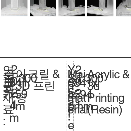
2
Y
연
2
아크릴 &
Acrylic &
주
Mai
1:300
축
1:300
S
0
e
도
0
841
크
841x
S
3D 프린
3d
요
n
척
c
2
a
:
2
x59
기
594
iz
팅
Printing
재
mat
.
a
1
r
1
4m
.
mm
e.
(Resin)
료
erial
l
:
m
:
:
e