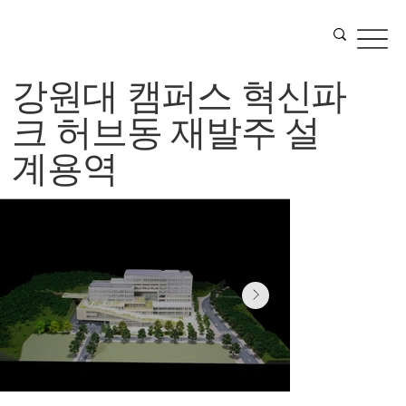
강원대 캠퍼스 혁신파
크 허브동 재발주 설
계용역