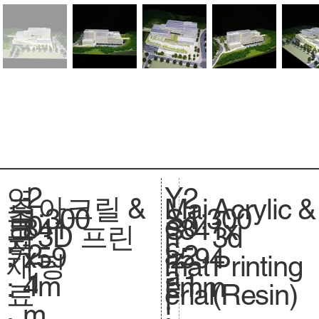
2
Y
연
2
아크릴 &
Acrylic &
주
Mai
1:300
축
1:300
S
0
e
도
0
841
크
841x
S
3D 프린
3d
요
n
척
c
2
a
:
2
x59
기
594
iz
팅
Printing
재
mat
.
a
1
r
1
4m
.
mm
e.
(Resin)
료
erial
l
:
m