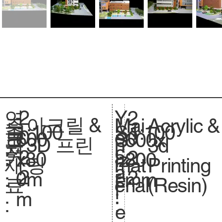
2
Y
연
2
아크릴 &
Acrylic &
주
Mai
1:100
축
1:100
S
0
e
도
0
600
크
600x
S
3D 프린
3d
요
n
척
c
2
a
:
2
x80
기
800
iz
팅
Printing
재
mat
.
a
2
r
2
0m
.
mm
e.
(Resin)
료
erial
l
:
m
:
:
e