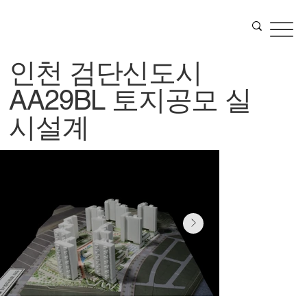
인천 검단신도시
AA29BL 토지공모 실
시설계