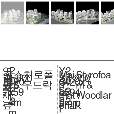
2
Y
연
2
스치로폴
Styrofoa
주
Mai
1:800
축
1:800
S
0
e
도
0
420
크
420x
S
& 우드락
m &
요
n
척
c
2
a
:
2
x59
기
594
iz
Woodlar
재
mat
.
a
2
r
2
4m
.
mm
e.
k
료
erial
l
:
m